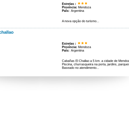
Estrelas :
Província:
Mendoza
País:
Argentina
A nova opção do turismo...
challao
Estrelas :
Província:
Mendoza
País:
Argentina
Cabañas El Challao a 5 km. a cidade de Mendoz
Piscina, churrasqueira na porta, jardins, parqu
Baseado no atendimento...