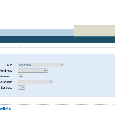
País:
Província:
rtamento:
Categoria:
Estrelas:
allata